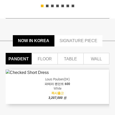
NOW IN KOREA
SIGNATURE PIECE
PANDENT
FLOOR
TABLE
WALL
Louis Poulsen(DK)
파테라 펜던트 600
White
즉시출고
3,207,000 원